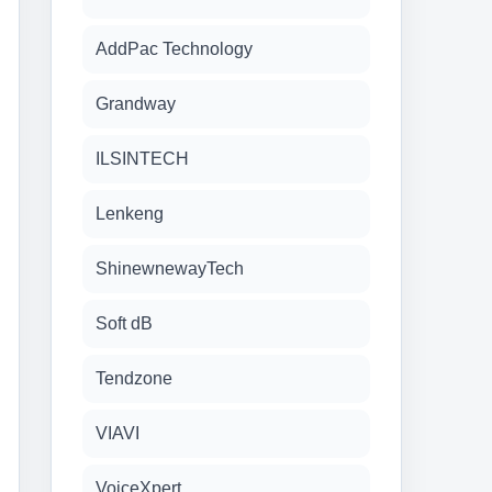
AddPac Technology
Grandway
ILSINTECH
Lenkeng
ShinewnewayTech
Soft dB
Tendzone
VIAVI
VoiceXpert