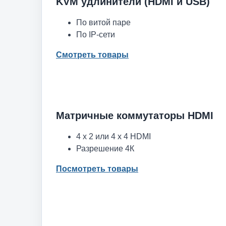
KVM удлинители (HDMI и USB)
По витой паре
По IP-сети
Смотреть товары
Матричные коммутаторы HDMI
4 x 2 или 4 x 4 HDMI
Разрешение 4К
Посмотреть товары