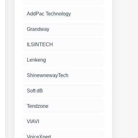
AddPac Technology
Grandway
ILSINTECH
Lenkeng
ShinewnewayTech
Soft dB
Tendzone
VIAVI
VoiceXpert