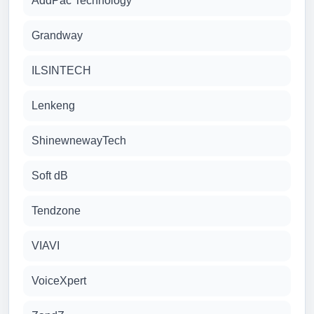
AddPac Technology
Grandway
ILSINTECH
Lenkeng
ShinewnewayTech
Soft dB
Tendzone
VIAVI
VoiceXpert