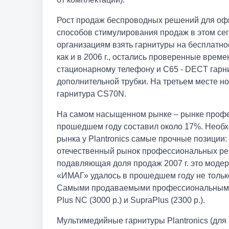
Рост продаж беспроводных решений для офис
способов стимулирования продаж в этом сег
организациям взять гарнитуры на бесплатное
как и в 2006 г., остались проверенные врем
стационарному телефону и С65 - DECT гарн
дополнительной трубки. На третьем месте н
гарнитура CS70N.
На самом насыщенном рынке – рынке професс
прошедшем году составил около 17%. Необхо
рынка у Plantronics самые прочные позиции:
отечественный рынок профессиональных ре
подавляющая доля продаж 2007 г. это модер
«ИМАГ» удалось в прошедшем году не только
Самыми продаваемыми профессиональными га
Plus NC (3000 р.) и SupraPlus (2300 р.).
Мультимедийные гарнитуры Plantronics (для