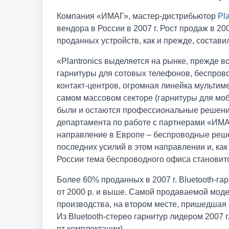
Компания «ИМАГ», мастер-дистрибьютор
Pla
вендора в России в 2007 г. Рост продаж в 20
проданных устройств, как и прежде, состави
«Plantronics выделяется на рынке, прежде в
гарнитуры для сотовых телефонов, беспров
контакт-центров, огромная линейка мультим
самом массовом секторе (гарнитуры для моб
были и остаются профессиональные решения
департамента по работе с партнерами «ИМА
направление в Европе – беспроводные реше
последних усилий в этом направлении и, как
России тема беспроводного офиса становитс
Более 60% проданных в 2007 г. Bluetooth-гар
от 2000 р. и выше. Самой продаваемой модел
производства, на втором месте, пришедшая ей
Из Bluetooth-стерео гарнитур лидером 2007 г.
от комплектации).