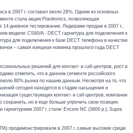
а в 2007 г. составил около 28%. Одним из основных
менте стала акция Plantronics, позволяющая
 14 дневное тестирование. Лидерами продаж в 2007 г.,
енем модели: CS60/A - DECT гарнитура для подключения к
итура для подключения к базе DECT телефона в качестве
овичок – самая изящная новинка прошлого года DECT
иональных решений для контакт- и call-центров, рост в
димо отметить, что в данном сегменте российского
 около 80% рынка по нашим данным. Несмотря на то, что
шений сегодня находится в стадии насыщения и
низация существующих контакт- и call-центров, компании
 сохранить, но и еще больше упрочить свои позиции.
рнитурами 2007 г. стали: Encore NC (3800 р.), Supra
 ПК) продемонстрировали в 2007 г. самые высокие среди