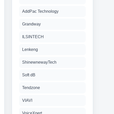
AddPac Technology
Grandway
ILSINTECH
Lenkeng
ShinewnewayTech
Soft dB
Tendzone
VIAVI
VoiceXpert