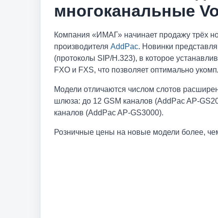
многоканальные V
Компания «ИМАГ» начинает продажу трёх н
производителя
AddPac
. Новинки представл
(протоколы SIP/H.323), в которое устанав
FXO и FXS, что позволяет оптимально укомп
Модели отличаются числом слотов расшире
шлюза: до 12 GSM каналов (AddPac AP-GS20
каналов (AddPac AP-GS3000).
Розничные цены на новые модели более, че