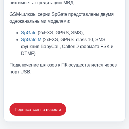
них имеет аккредитацию МВД.
GSM-шлюзы серии SpGate представлены двумя
одноканальными моделями:
SpGate
(2хFXS, GPRS, SMS);
SpGate M
(2хFXS, GPRS class 10, SMS,
функция BabyCall, CallerID формата FSK и
DTMF).
Подключение шлюзов к ПК осуществляется через
порт USB.
Подписаться на новости