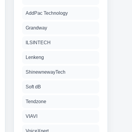
AddPac Technology
Grandway
ILSINTECH
Lenkeng
ShinewnewayTech
Soft dB
Tendzone
VIAVI
VoiceXpert