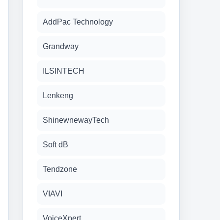
AddPac Technology
Grandway
ILSINTECH
Lenkeng
ShinewnewayTech
Soft dB
Tendzone
VIAVI
VoiceXpert