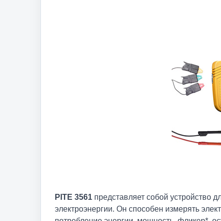
PITE 3561
представляет собой устройство дл
электроэнергии. Он способен измерять элект
потребление энергии, мощность, фликер*, о