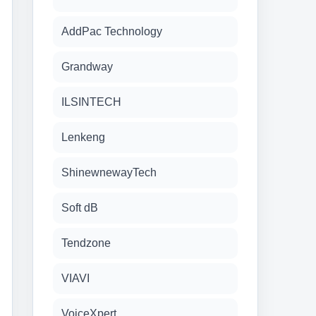
AddPac Technology
Grandway
ILSINTECH
Lenkeng
ShinewnewayTech
Soft dB
Tendzone
VIAVI
VoiceXpert