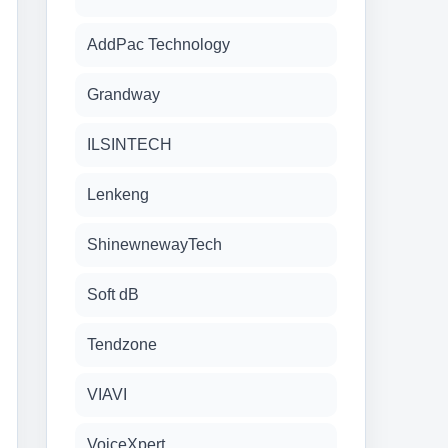
AddPac Technology
Grandway
ILSINTECH
Lenkeng
ShinewnewayTech
Soft dB
Tendzone
VIAVI
VoiceXpert