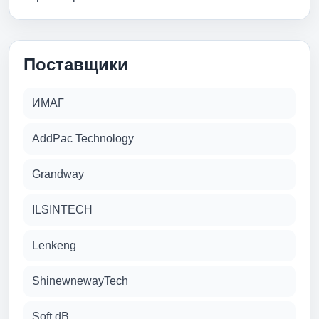
Поставщики
ИМАГ
AddPac Technology
Grandway
ILSINTECH
Lenkeng
ShinewnewayTech
Soft dB