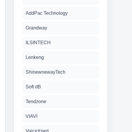
AddPac Technology
Grandway
ILSINTECH
Lenkeng
ShinewnewayTech
Soft dB
Tendzone
VIAVI
VoiceXpert