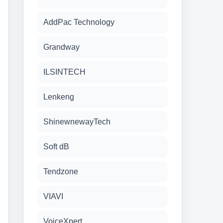
AddPac Technology
Grandway
ILSINTECH
Lenkeng
ShinewnewayTech
Soft dB
Tendzone
VIAVI
VoiceXpert