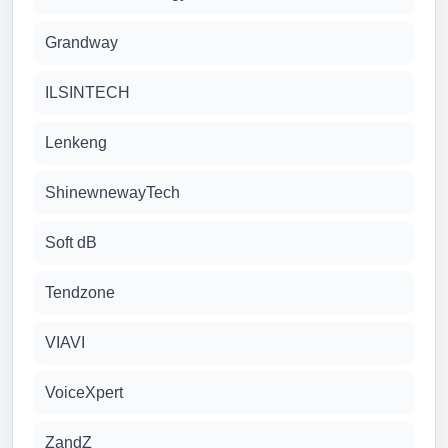
Grandway
ILSINTECH
Lenkeng
ShinewnewayTech
Soft dB
Tendzone
VIAVI
VoiceXpert
ZandZ