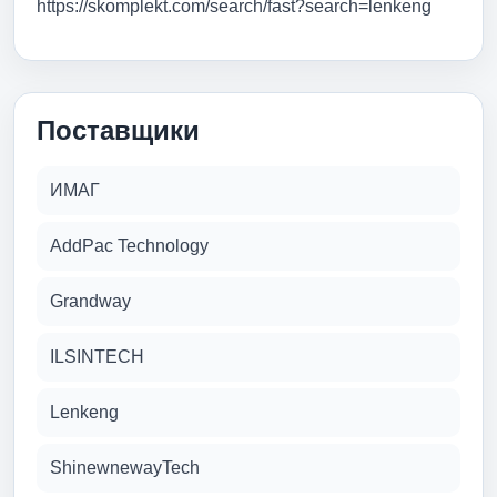
https://skomplekt.com/search/fast?search=lenkeng
Поставщики
ИМАГ
AddPac Technology
Grandway
ILSINTECH
Lenkeng
ShinewnewayTech