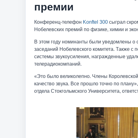
премии
Конференц-телефон
Konftel 300
сыграл скро
Нобелевских премий по физике, химии и эко
В этом году номинанты были уведомлены о св
заседаний Нобелевского комитета. Также с
системы звукоусиления, награжденные удал
телерадиокомпаний.
«Это было великолепно. Члены Королевско
качество звука. Все прошло точно по плану»
отдела Стокгольмского Университета, ответ