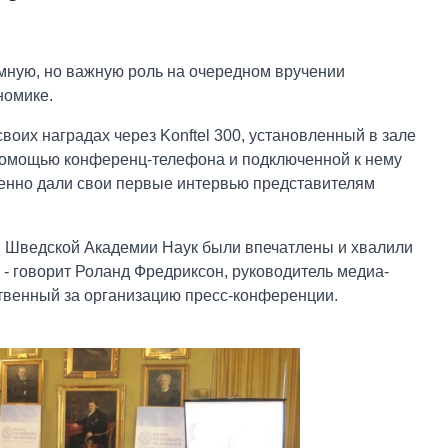
мную, но важную роль на очередном вручении
номике.
оих наградах через Konftel 300, установленный в зале
 помощью конференц-телефона и подключенной к нему
енно дали свои первые интервью представителям
й Шведской Академии Наук были впечатлены и хвалили
, - говорит Роланд Фредриксон, руководитель медиа-
ственный за организацию пресс-конференции.