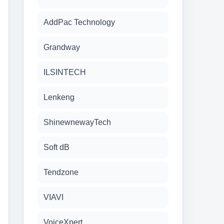
AddPac Technology
Grandway
ILSINTECH
Lenkeng
ShinewnewayTech
Soft dB
Tendzone
VIAVI
VoiceXpert