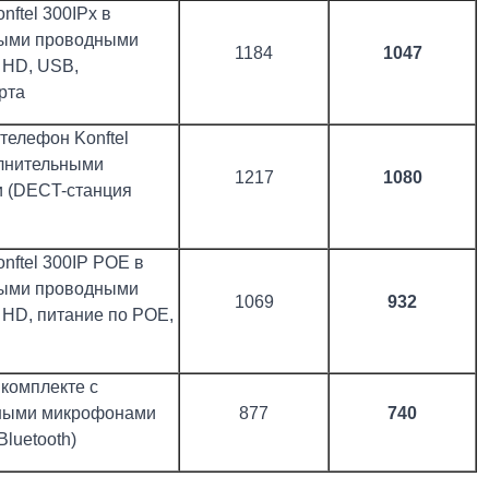
ftel 300IPx в
ными проводными
1184
1047
 HD, USB,
рта
телефон Konftel
олнительными
1217
1080
 (DECT-станция
nftel 300IP POE в
ными проводными
1069
932
HD, питание по POE,
 комплекте с
ными микрофонами
877
740
Bluetooth)