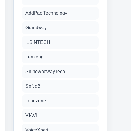
AddPac Technology
Grandway
ILSINTECH
Lenkeng
ShinewnewayTech
Soft dB
Tendzone
VIAVI
VoiceXpert