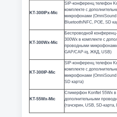
SIP-конференц телефон Kon
комплекте с дополнитель
KT-300IPx-Mic
микрофонами (OmniSound
Bluetooth/NFC, POE, SD ка
Беспроводной конференц-
300Wx в комплекте с доп
KT-300Wx-Mic
проводными микрофонами
GAP/CAP-iq, ЖКД, USB)
SIP-конференц телефон Ko
комплекте с дополнитель
KT-300IP-Mic
микрофонами (OmniSound 
SD карта)
Спикерфон Konftel 55Wx в
KT-55Wx-Mic
дополнительными провод
(тачскрин, USB, SD-карта, 