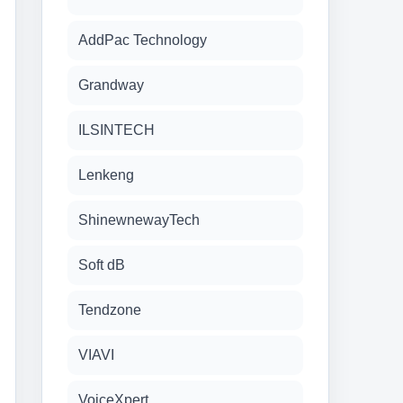
AddPac Technology
Grandway
ILSINTECH
Lenkeng
ShinewnewayTech
Soft dB
Tendzone
VIAVI
VoiceXpert