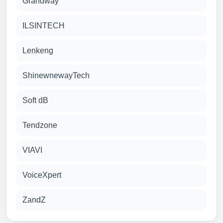
Grandway
ILSINTECH
Lenkeng
ShinewnewayTech
Soft dB
Tendzone
VIAVI
VoiceXpert
ZandZ