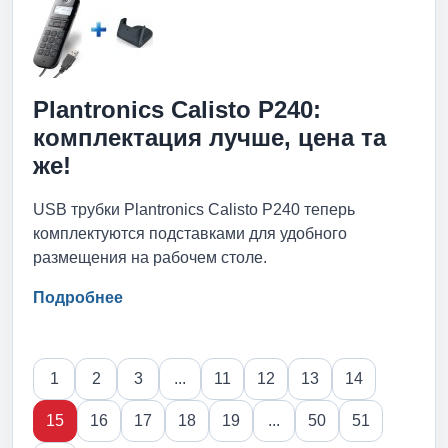
Plantronics Calisto P240:
комплектация лучше, цена та
же!
USB трубки Plantronics Calisto P240 теперь
комплектуются подставками для удобного
размещения на рабочем столе.
Подробнее
1
2
3
...
11
12
13
14
15
16
17
18
19
...
50
51