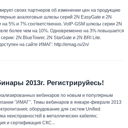
рует своих партнеров об изменении цен на продукцию
улярные аналоговые шлюзы серий 2N EasyGate и 2N
е на 5% и 7% соответственно, VoIP-GSM шлюзы серии 2N
шевле более чем на 10%. Одновременно на 3% повышается
рии: 2N BlueTower, 2N StarGate и 2N BRI Lite.
ступен на сайте ИМАГ: http://emag.ru/2n/
инары 2013г. Регистрируйесь!
иализированных вебинаров по новым и популярным
пании "ИМАГ". Темы вебинаров в январе-феврале 2013
ектропитания; оборудование для систем Unified
ика неисправностей в металлических кабелях;
ия и сертификация СКС...