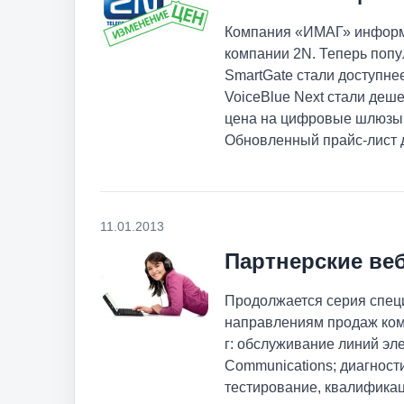
Компания «ИМАГ» информи
компании 2N. Теперь поп
SmartGate стали доступне
VoiceBlue Next стали де
цена на цифровые шлюзы се
Обновленный прайс-лист до
11.01.2013
Партнерские веб
Продолжается серия спец
направлениям продаж ком
г: обслуживание линий эл
Communications; диагност
тестирование, квалификац