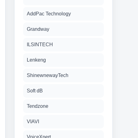
AddPac Technology
Grandway
ILSINTECH
Lenkeng
ShinewnewayTech
Soft dB
Tendzone
VIAVI
VoiceXpert