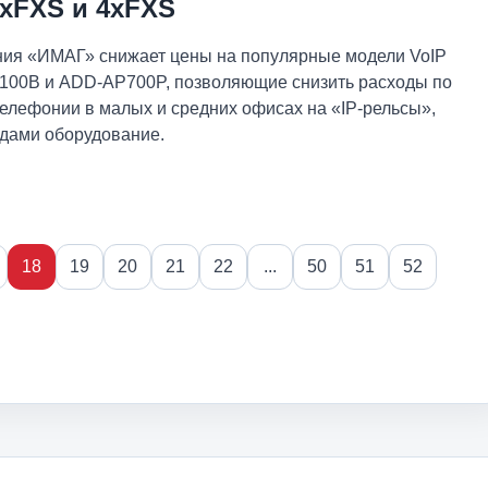
xFXS и 4xFXS
ания «ИМАГ» снижает цены на популярные модели VoIP
00B и ADD-AP700P, позволяющие снизить расходы по
елефонии в малых и средних офисах на «IP-рельсы»,
одами оборудование.
18
19
20
21
22
...
50
51
52