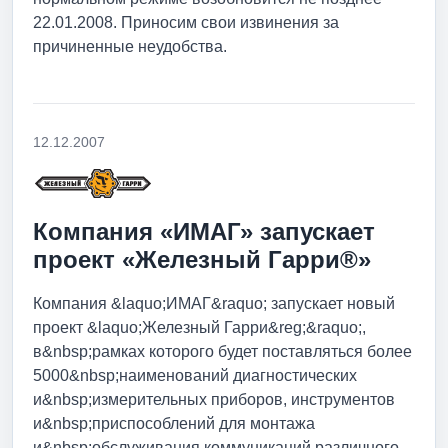
22.01.2008. Приносим свои извинения за
причиненные неудобства.
12.12.2007
Компания «ИМАГ» запускает
проект «Железный Гарри®»
Компания &laquo;ИМАГ&raquo; запускает новый
проект &laquo;Железный Гарри&reg;&raquo;,
в&nbsp;рамках которого будет поставляться более
5000&nbsp;наименований диагностических
и&nbsp;измерительных приборов, инструментов
и&nbsp;приспособлений для монтажа
и&nbsp;обслуживания коммуникаций различного