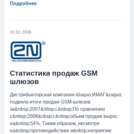
Подробнее
31.01.2008
Статистика продаж GSM
шлюзов
Дистрибьюторская компания &laquo;ИМАГ&raquo;
подвела итоги продаж GSM-шлюзов
за&nbsp;2007&nbsp;г.&nbsp;По сравнению
с&nbsp;2006&nbsp;г.&nbsp;объем продаж вырос
на&nbsp;54%. Таким образом, несмотря
на&nbsp;противодействие и&nbsp;неприятие