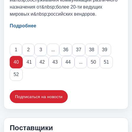
назначения от&nbsp;более 20-ти ведущих
мировых и&nbsp;российских вендоров.
Подробнее
1
2
3
...
36
37
38
39
40
41
42
43
44
...
50
51
52
Подписаться на новости
Поставщики